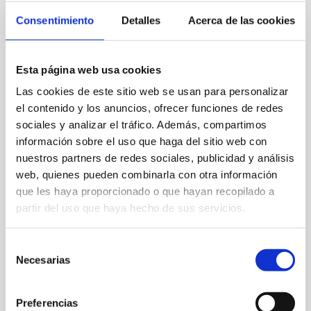
de la Inspección de Trabajo...
Consentimiento
Detalles
Acerca de las cookies
20 septiembre, 2019
Esta página web usa cookies
Las cookies de este sitio web se usan para personalizar
CONVOCATORIA
el contenido y los anuncios, ofrecer funciones de redes
AYUDAS
sociales y analizar el tráfico. Además, compartimos
información sobre el uso que haga del sitio web con
CONVOCATORIA AYUDAS BONO
nuestros partners de redes sociales, publicidad y análisis
AUTÓNOMO BENEFICIARIOS: ⇒
web, quienes pueden combinarla con otra información
PERSONAS TRABAJADORAS
que les haya proporcionado o que hayan recopilado a
AUTÓNOMAS que: Residan...
partir del uso que haya hecho de sus servicios.
03 julio, 2019
Selección
Necesarias
de
consentimiento
REGISTRO DE LA
Preferencias