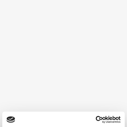
EFECTOS 2020
CAMBIO DE BASE DE COTIZACIÓN
AUTÓNOMOS PARA SER EFECTIVO
A...
01 octubre, 2019
INSTRUCCION 4/2019
DE LA INSPECCION DE
TRABAJO
Se publica la Instrucción 4/2019