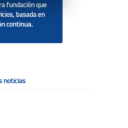
ra fundación que
icios, basada en
ón continua.
 noticias
ACIONES IMPUESTOS 2º
TRE/2026
2026
/
No comment