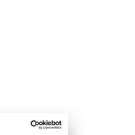
 en el
mercantil.
nsolidarnos en
 y gestión
stros servicios