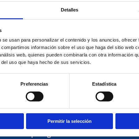
Detalles
 con un
Más de 45 años ofreciendo un
Ser
r formado
asesoramiento íntegro,
contab
s
Derecho,
continuo, más cercano,
mer
cursos
comprometido y profesional,
subv
b se usan para personalizar el contenido y los anuncios, ofrecer
plia
que le ayudará en la toma de
exter
s, compartimos información sobre el uso que haga del sitio web 
ción.
decisiones para la gestión diaria
cumplim
 análisis web, quienes pueden combinarla con otra información q
de su empresa que le permita
normati
r del uso que haya hecho de sus servicios.
optimizar sus recursos.
cualquier
Preferencias
Estadística
La larga y dilatada experiencia que atesoram
años) en el asesoramiento tributario, laboral, 
Permitir la selección
permitido que sigamos con nuestra labor dura