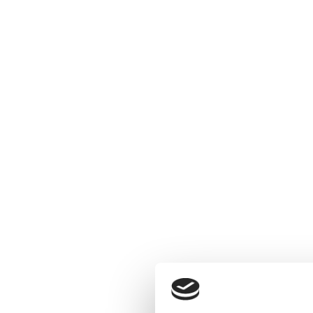
XESTI
asesorami
Nuestra traye
asesorami
Nuestro equ