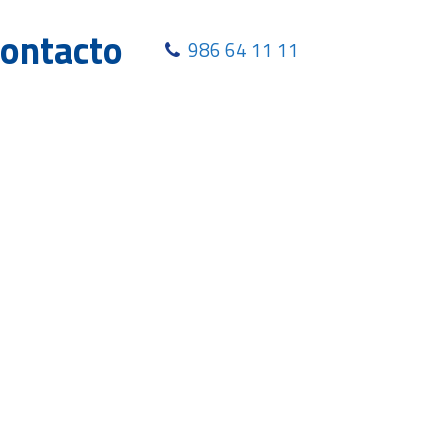
ontacto
986 64 11 11
d