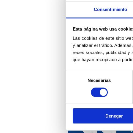
Consentimiento
En XESTIÓN contamos
equipo multidisciplina
Esta página web usa cookie
por profesionales del 
la Economía y los Re
Las cookies de este sitio we
Humanos, con am
y analizar el tráfico. Ademá
experiencia y forma
redes sociales, publicidad y
que hayan recopilado a parti
Selección
Necesarias
de
consentimiento
Denegar