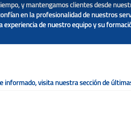
tiempo, y mantengamos clientes desde nuest
confían en la profesionalidad de nuestros serv
la experiencia de nuestro equipo y su formaci
 informado, visita nuestra sección de últimas
CALENDARIO DIAS FESTIVOS ANO
2027 EN GALICIA
LIQUID
TRIMES
08 julio, 2026
/
No comment
29 junio, 