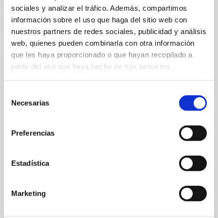
TR790A
sociales y analizar el tráfico. Además, compartimos
información sobre el uso que haga del sitio web con
nuestros partners de redes sociales, publicidad y análisis
web, quienes pueden combinarla con otra información
que les haya proporcionado o que hayan recopilado a
(enlace a la publicación en el Diario Oficial de
partir del uso que haya hecho de sus servicios.
Galicia)
Selección
Necesarias
de
consentimiento
Preferencias
Estadística
Marketing