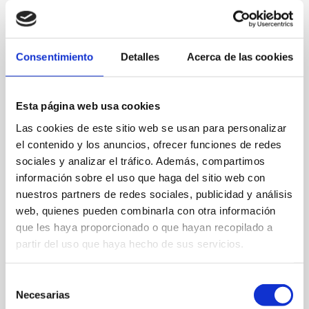
encriptado/cifrado en reposo, que asegure la
privacidad de los datos y documentos
almacenados en el dispositivo.
Consentimiento
Detalles
Acerca de las cookies
Con esta categoría se pretende
favorecer la
automatización de tareas, la gestión
eficiente de los datos y la comunicación
fluida.
El objetivo es mejorar la productividad
Esta página web usa cookies
y la competitividad de este segmento en un
Las cookies de este sitio web se usan para personalizar
entorno seguro.
el contenido y los anuncios, ofrecer funciones de redes
sociales y analizar el tráfico. Además, compartimos
La cuantía máxima subvencionable para esta
información sobre el uso que haga del sitio web con
solución es de 1.000 euros, siendo
nuestros partners de redes sociales, publicidad y análisis
subvencionables ordenadores portátiles u
web, quienes pueden combinarla con otra información
ordenadores de sobremesa nuevos, que
deberán cumplir unos requisitos mínimos en
que les haya proporcionado o que hayan recopilado a
cuanto a almacenamiento, procesador,
partir del uso que haya hecho de sus servicios.
memoria RAM, sistema operativo, entre otros
requisitos que recoge al completo la Orden de
Selección
Bases que puedes consultar en este
enlace
y
Necesarias
de
en
Acelera pyme.