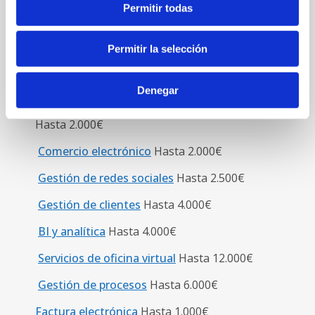
Disponer de la evaluación del Nivel de
Permitir todas
Madurez Digital
, de acuerdo con el test de
diagnóstico disponible en la plataforma Acelera
Permitir la selección
pyme.
Categorías de soluciones digitales
Denegar
Sitio web y Presencia en internet
Hasta 2.000€
Comercio electrónico
Hasta 2.000€
Gestión de redes sociales
Hasta 2.500€
Gestión de clientes
Hasta 4.000€
BI y analítica
Hasta 4.000€
Servicios de oficina virtual
Hasta 12.000€
Gestión de procesos
Hasta 6.000€
Factura electrónica
Hasta 1.000€