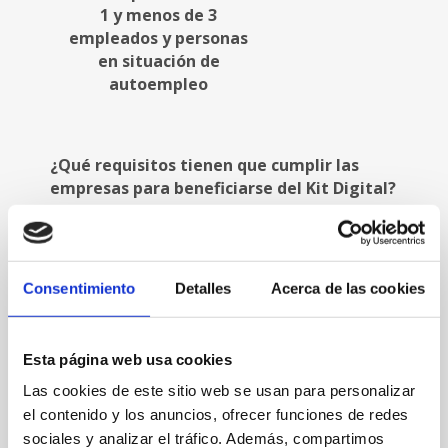
1 y menos de 3
empleados y personas
en situación de
autoempleo
¿Qué requisitos tienen que cumplir las
empresas para beneficiarse del Kit Digital?
Para ser beneficiarias del bono Kit Digital las
empresas tienen que cumplir los siguientes
requisitos:
Consentimiento
Detalles
Acerca de las cookies
Tener la consideración de pequeña empresa
o microempresa.
Esta página web usa cookies
Estar inscrita en el Censo de empresarios,
profesionales y retenedores de la Agencia
Las cookies de este sitio web se usan para personalizar
Estatal de Administración Tributaria
o en el
el contenido y los anuncios, ofrecer funciones de redes
sociales y analizar el tráfico. Además, compartimos
censo equivalente de la Administración Tributaria